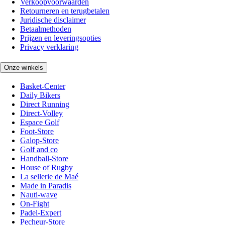
Verkoopvoorwaarden
Retourneren en terugbetalen
Juridische disclaimer
Betaalmethoden
Prijzen en leveringsopties
Privacy verklaring
Onze winkels
Basket-Center
Daily Bikers
Direct Running
Direct-Volley
Espace Golf
Foot-Store
Galop-Store
Golf and co
Handball-Store
House of Rugby
La sellerie de Maé
Made in Paradis
Nauti-wave
On-Fight
Padel-Expert
Pecheur-Store