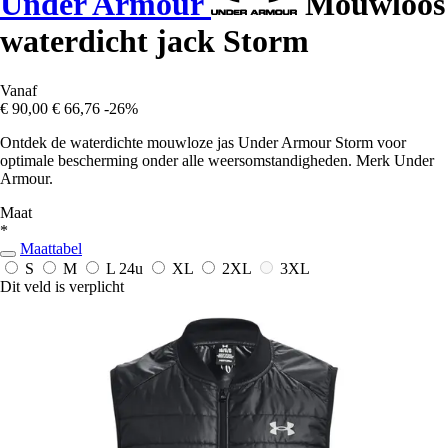
Under Armour
Mouwloos
waterdicht jack Storm
Vanaf
€ 90,00
€ 66,76
-26%
Ontdek de waterdichte mouwloze jas Under Armour Storm voor
optimale bescherming onder alle weersomstandigheden. Merk Under
Armour.
Maat
*
Maattabel
S
M
L
24u
XL
2XL
3XL
Dit veld is verplicht