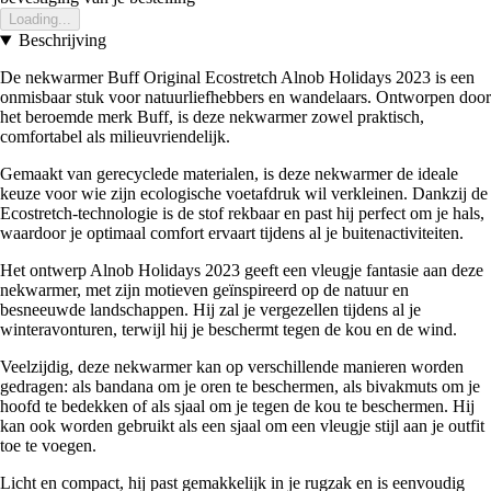
Loading...
Beschrijving
De nekwarmer Buff Original Ecostretch Alnob Holidays 2023 is een
onmisbaar stuk voor natuurliefhebbers en wandelaars. Ontworpen door
het beroemde merk Buff, is deze nekwarmer zowel praktisch,
comfortabel als milieuvriendelijk.
Gemaakt van gerecyclede materialen, is deze nekwarmer de ideale
keuze voor wie zijn ecologische voetafdruk wil verkleinen. Dankzij de
Ecostretch-technologie is de stof rekbaar en past hij perfect om je hals,
waardoor je optimaal comfort ervaart tijdens al je buitenactiviteiten.
Het ontwerp Alnob Holidays 2023 geeft een vleugje fantasie aan deze
nekwarmer, met zijn motieven geïnspireerd op de natuur en
besneeuwde landschappen. Hij zal je vergezellen tijdens al je
winteravonturen, terwijl hij je beschermt tegen de kou en de wind.
Veelzijdig, deze nekwarmer kan op verschillende manieren worden
gedragen: als bandana om je oren te beschermen, als bivakmuts om je
hoofd te bedekken of als sjaal om je tegen de kou te beschermen. Hij
kan ook worden gebruikt als een sjaal om een vleugje stijl aan je outfit
toe te voegen.
Licht en compact, hij past gemakkelijk in je rugzak en is eenvoudig