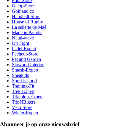
Foot-Store
Galop-Store
Golf and co
Handball-Store
House of Rugby
La sellerie de Maé
Made in Paradis
Nauti-wave
On-Fight
Padel-Expert
Pecheur-Store
Pet and Garden
Slowood Interior
Smash-Expert
Sneakids
Sport is good
Training-Fit
Trek-Expert
Triathlon-Expert
TripNBikers
Vélo-Store
Winter-Expert
Abonneer je op onze nieuwsbrief