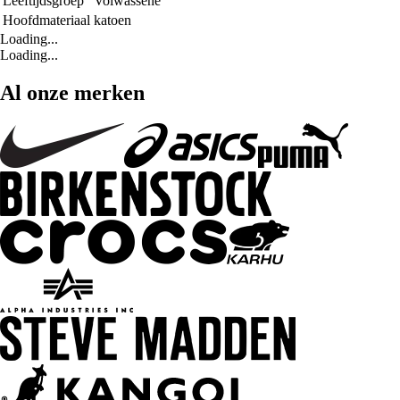
Leeftijdsgroep
Volwassene
Hoofdmateriaal
katoen
Loading...
Loading...
Al onze merken