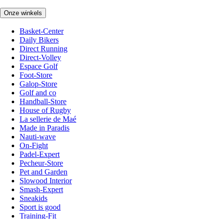
Onze winkels
Basket-Center
Daily Bikers
Direct Running
Direct-Volley
Espace Golf
Foot-Store
Galop-Store
Golf and co
Handball-Store
House of Rugby
La sellerie de Maé
Made in Paradis
Nauti-wave
On-Fight
Padel-Expert
Pecheur-Store
Pet and Garden
Slowood Interior
Smash-Expert
Sneakids
Sport is good
Training-Fit