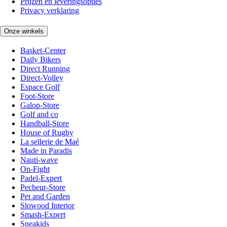
Prijzen en leveringsopties
Privacy verklaring
Onze winkels
Basket-Center
Daily Bikers
Direct Running
Direct-Volley
Espace Golf
Foot-Store
Galop-Store
Golf and co
Handball-Store
House of Rugby
La sellerie de Maé
Made in Paradis
Nauti-wave
On-Fight
Padel-Expert
Pecheur-Store
Pet and Garden
Slowood Interior
Smash-Expert
Sneakids