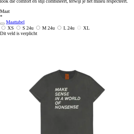
look die comfort en stijl combineert, terwijl je het milieu respecteert.
Maat
*
Maattabel
XS
S
24u
M
24u
L
24u
XL
Dit veld is verplicht