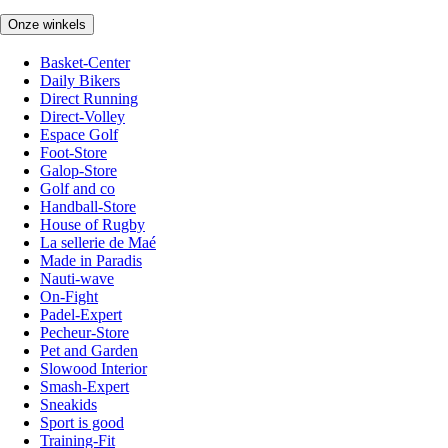
Onze winkels
Basket-Center
Daily Bikers
Direct Running
Direct-Volley
Espace Golf
Foot-Store
Galop-Store
Golf and co
Handball-Store
House of Rugby
La sellerie de Maé
Made in Paradis
Nauti-wave
On-Fight
Padel-Expert
Pecheur-Store
Pet and Garden
Slowood Interior
Smash-Expert
Sneakids
Sport is good
Training-Fit