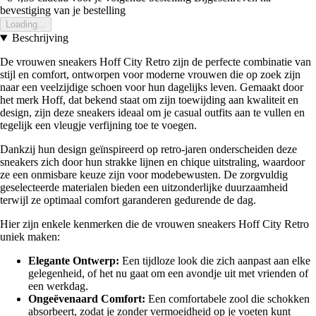
bevestiging van je bestelling
Loading...
Beschrijving
De vrouwen sneakers Hoff City Retro zijn de perfecte combinatie van
stijl en comfort, ontworpen voor moderne vrouwen die op zoek zijn
naar een veelzijdige schoen voor hun dagelijks leven. Gemaakt door
het merk Hoff, dat bekend staat om zijn toewijding aan kwaliteit en
design, zijn deze sneakers ideaal om je casual outfits aan te vullen en
tegelijk een vleugje verfijning toe te voegen.
Dankzij hun design geïnspireerd op retro-jaren onderscheiden deze
sneakers zich door hun strakke lijnen en chique uitstraling, waardoor
ze een onmisbare keuze zijn voor modebewusten. De zorgvuldig
geselecteerde materialen bieden een uitzonderlijke duurzaamheid
terwijl ze optimaal comfort garanderen gedurende de dag.
Hier zijn enkele kenmerken die de vrouwen sneakers Hoff City Retro
uniek maken:
Elegante Ontwerp:
Een tijdloze look die zich aanpast aan elke
gelegenheid, of het nu gaat om een avondje uit met vrienden of
een werkdag.
Ongeëvenaard Comfort:
Een comfortabele zool die schokken
absorbeert, zodat je zonder vermoeidheid op je voeten kunt