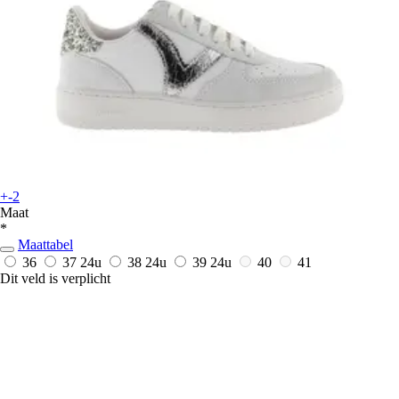
+-2
Maat
*
Maattabel
36
37
24u
38
24u
39
24u
40
41
Dit veld is verplicht