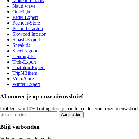
Made in Paradis
Nauti-wave
On-Fight
Padel-Expert
Pecheur-Store
Pet and Garden
Slowood Interior
Smash-Expert
Sneakids
Sport is good
Training-Fit
Trek-Expert
Triathlon-Expert
TripNBikers
Vélo-Store
Winter-Expert
Abonneer je op onze nieuwsbrief
Profiteer van 10% korting door je aan te melden voor onze nieuwsbrief
Aanmelden
Blijf verbonden
Volg ons op sociale media