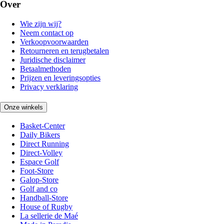
Over
Wie zijn wij?
Neem contact op
Verkoopvoorwaarden
Retourneren en terugbetalen
Juridische disclaimer
Betaalmethoden
Prijzen en leveringsopties
Privacy verklaring
Onze winkels
Basket-Center
Daily Bikers
Direct Running
Direct-Volley
Espace Golf
Foot-Store
Galop-Store
Golf and co
Handball-Store
House of Rugby
La sellerie de Maé