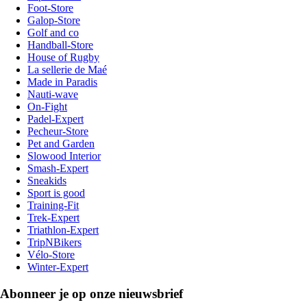
Foot-Store
Galop-Store
Golf and co
Handball-Store
House of Rugby
La sellerie de Maé
Made in Paradis
Nauti-wave
On-Fight
Padel-Expert
Pecheur-Store
Pet and Garden
Slowood Interior
Smash-Expert
Sneakids
Sport is good
Training-Fit
Trek-Expert
Triathlon-Expert
TripNBikers
Vélo-Store
Winter-Expert
Abonneer je op onze nieuwsbrief