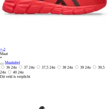
+-2
Maat
*
Maattabel
36
24u
37
24u
37,5
24u
38
24u
39
24u
39,5
24u
40
24u
Dit veld is verplicht