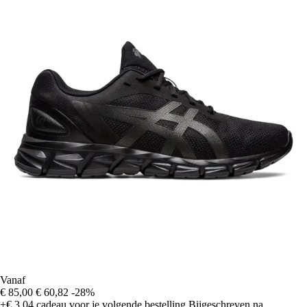
Vanaf
€ 85,00
€ 60,82
-28%
+€ 3,04
cadeau voor je volgende bestelling
Bijgeschreven na