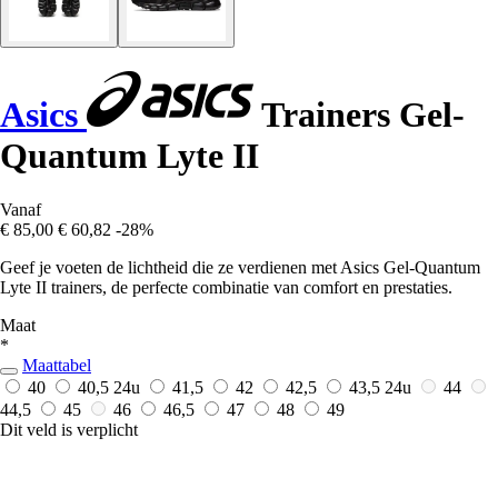
Asics
Trainers Gel-
Quantum Lyte II
Vanaf
€ 85,00
€ 60,82
-28%
Geef je voeten de lichtheid die ze verdienen met Asics Gel-Quantum
Lyte II trainers, de perfecte combinatie van comfort en prestaties.
Maat
*
Maattabel
40
40,5
24u
41,5
42
42,5
43,5
24u
44
44,5
45
46
46,5
47
48
49
Dit veld is verplicht