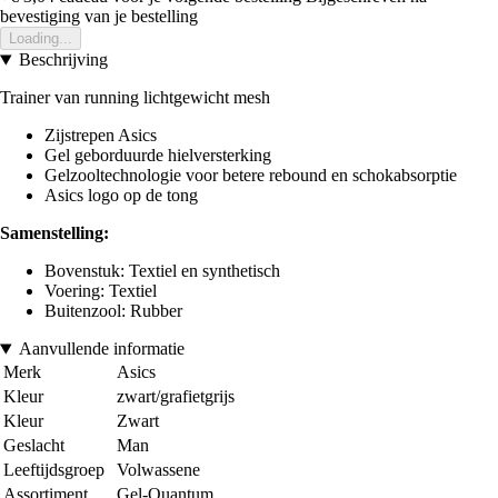
bevestiging van je bestelling
Loading...
Beschrijving
Trainer van running lichtgewicht mesh
Zijstrepen Asics
Gel geborduurde hielversterking
Gelzooltechnologie voor betere rebound en schokabsorptie
Asics logo op de tong
Samenstelling:
Bovenstuk: Textiel en synthetisch
Voering: Textiel
Buitenzool: Rubber
Aanvullende informatie
Merk
Asics
Kleur
zwart/grafietgrijs
Kleur
Zwart
Geslacht
Man
Leeftijdsgroep
Volwassene
Assortiment
Gel-Quantum