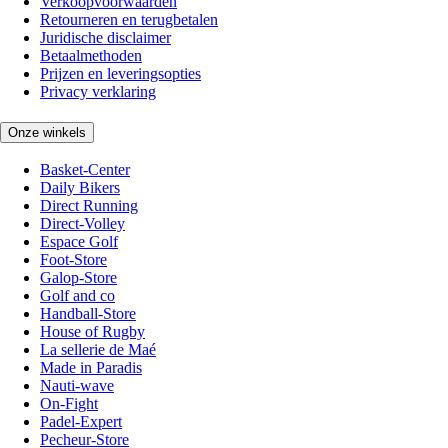
Verkoopvoorwaarden
Retourneren en terugbetalen
Juridische disclaimer
Betaalmethoden
Prijzen en leveringsopties
Privacy verklaring
Onze winkels
Basket-Center
Daily Bikers
Direct Running
Direct-Volley
Espace Golf
Foot-Store
Galop-Store
Golf and co
Handball-Store
House of Rugby
La sellerie de Maé
Made in Paradis
Nauti-wave
On-Fight
Padel-Expert
Pecheur-Store