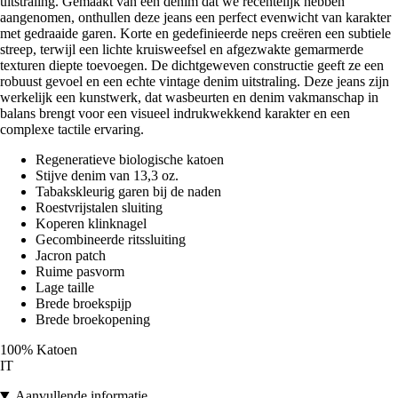
uitstraling. Gemaakt van een denim dat we recentelijk hebben
aangenomen, onthullen deze jeans een perfect evenwicht van karakter
met gedraaide garen. Korte en gedefinieerde neps creëren een subtiele
streep, terwijl een lichte kruisweefsel en afgezwakte gemarmerde
texturen diepte toevoegen. De dichtgeweven constructie geeft ze een
robuust gevoel en een echte vintage denim uitstraling. Deze jeans zijn
werkelijk een kunstwerk, dat wasbeurten en denim vakmanschap in
balans brengt voor een visueel indrukwekkend karakter en een
complexe tactile ervaring.
Regeneratieve biologische katoen
Stijve denim van 13,3 oz.
Tabakskleurig garen bij de naden
Roestvrijstalen sluiting
Koperen klinknagel
Gecombineerde ritssluiting
Jacron patch
Ruime pasvorm
Lage taille
Brede broekspijp
Brede broekopening
100% Katoen
IT
Aanvullende informatie