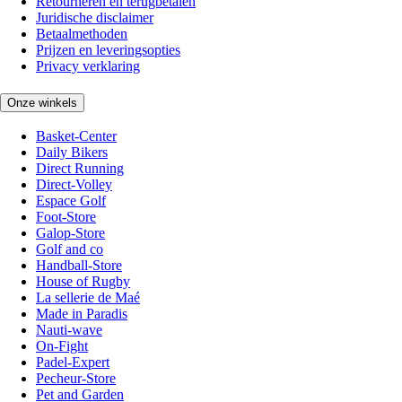
Retourneren en terugbetalen
Juridische disclaimer
Betaalmethoden
Prijzen en leveringsopties
Privacy verklaring
Onze winkels
Basket-Center
Daily Bikers
Direct Running
Direct-Volley
Espace Golf
Foot-Store
Galop-Store
Golf and co
Handball-Store
House of Rugby
La sellerie de Maé
Made in Paradis
Nauti-wave
On-Fight
Padel-Expert
Pecheur-Store
Pet and Garden