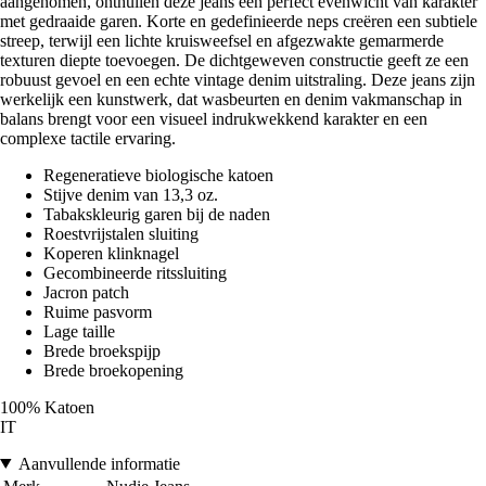
aangenomen, onthullen deze jeans een perfect evenwicht van karakter
met gedraaide garen. Korte en gedefinieerde neps creëren een subtiele
streep, terwijl een lichte kruisweefsel en afgezwakte gemarmerde
texturen diepte toevoegen. De dichtgeweven constructie geeft ze een
robuust gevoel en een echte vintage denim uitstraling. Deze jeans zijn
werkelijk een kunstwerk, dat wasbeurten en denim vakmanschap in
balans brengt voor een visueel indrukwekkend karakter en een
complexe tactile ervaring.
Regeneratieve biologische katoen
Stijve denim van 13,3 oz.
Tabakskleurig garen bij de naden
Roestvrijstalen sluiting
Koperen klinknagel
Gecombineerde ritssluiting
Jacron patch
Ruime pasvorm
Lage taille
Brede broekspijp
Brede broekopening
100% Katoen
IT
Aanvullende informatie