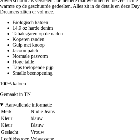
zowel schoon als versleten - de heldere blauwe tinten en de zeer lichte
warmte op de geschuurde gedeelten. Alles zit in de details en deze Day
Dreamers zitten er vol mee.
Biologisch katoen
14,9 oz harde denim
Tabaksgaren op de naden
Koperen randen
Gulp met knoop
Jacoon patch
Normale pasvorm
Hoge taille
Taps toelopende pijp
Smalle beenopening
100% katoen
Gemaakt in TN
Aanvullende informatie
Merk
Nudie Jeans
Kleur
blauw
Kleur
Blauw
Geslacht
Vrouw
Leeftijdsgroep
Volwassene