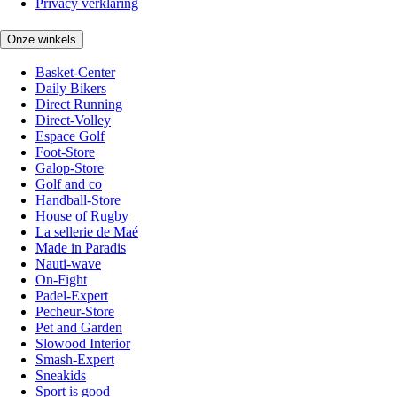
Privacy verklaring
Onze winkels
Basket-Center
Daily Bikers
Direct Running
Direct-Volley
Espace Golf
Foot-Store
Galop-Store
Golf and co
Handball-Store
House of Rugby
La sellerie de Maé
Made in Paradis
Nauti-wave
On-Fight
Padel-Expert
Pecheur-Store
Pet and Garden
Slowood Interior
Smash-Expert
Sneakids
Sport is good