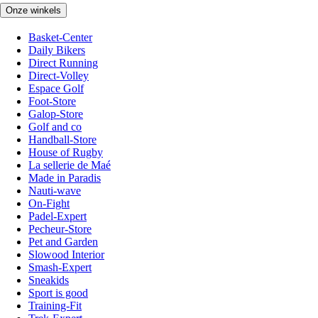
Onze winkels
Basket-Center
Daily Bikers
Direct Running
Direct-Volley
Espace Golf
Foot-Store
Galop-Store
Golf and co
Handball-Store
House of Rugby
La sellerie de Maé
Made in Paradis
Nauti-wave
On-Fight
Padel-Expert
Pecheur-Store
Pet and Garden
Slowood Interior
Smash-Expert
Sneakids
Sport is good
Training-Fit