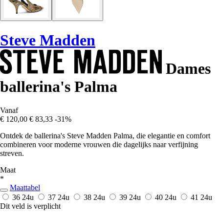
Steve Madden
Dames
ballerina's Palma
Vanaf
€ 120,00
€ 83,33
-31%
Ontdek de ballerina's Steve Madden Palma, die elegantie en comfort
combineren voor moderne vrouwen die dagelijks naar verfijning
streven.
Maat
*
Maattabel
36
24u
37
24u
38
24u
39
24u
40
24u
41
24u
Dit veld is verplicht