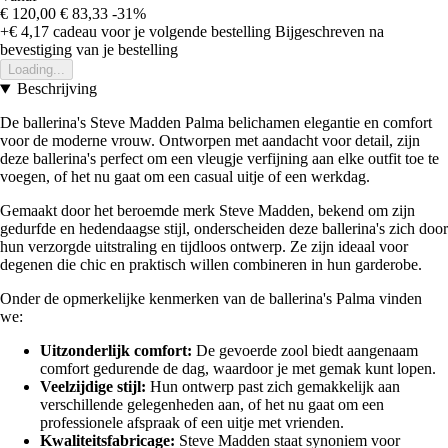
€ 120,00
€ 83,33
-31%
+€ 4,17
cadeau voor je volgende bestelling
Bijgeschreven na
bevestiging van je bestelling
Loading...
Beschrijving
De ballerina's Steve Madden Palma belichamen elegantie en comfort
voor de moderne vrouw. Ontworpen met aandacht voor detail, zijn
deze ballerina's perfect om een vleugje verfijning aan elke outfit toe te
voegen, of het nu gaat om een casual uitje of een werkdag.
Gemaakt door het beroemde merk Steve Madden, bekend om zijn
gedurfde en hedendaagse stijl, onderscheiden deze ballerina's zich door
hun verzorgde uitstraling en tijdloos ontwerp. Ze zijn ideaal voor
degenen die chic en praktisch willen combineren in hun garderobe.
Onder de opmerkelijke kenmerken van de ballerina's Palma vinden
we:
Uitzonderlijk comfort:
De gevoerde zool biedt aangenaam
comfort gedurende de dag, waardoor je met gemak kunt lopen.
Veelzijdige stijl:
Hun ontwerp past zich gemakkelijk aan
verschillende gelegenheden aan, of het nu gaat om een
professionele afspraak of een uitje met vrienden.
Kwaliteitsfabricage:
Steve Madden staat synoniem voor