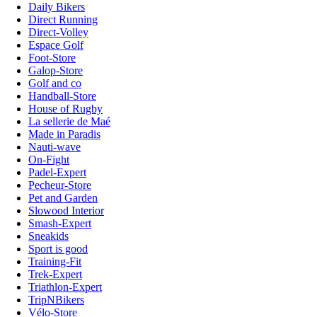
Daily Bikers
Direct Running
Direct-Volley
Espace Golf
Foot-Store
Galop-Store
Golf and co
Handball-Store
House of Rugby
La sellerie de Maé
Made in Paradis
Nauti-wave
On-Fight
Padel-Expert
Pecheur-Store
Pet and Garden
Slowood Interior
Smash-Expert
Sneakids
Sport is good
Training-Fit
Trek-Expert
Triathlon-Expert
TripNBikers
Vélo-Store