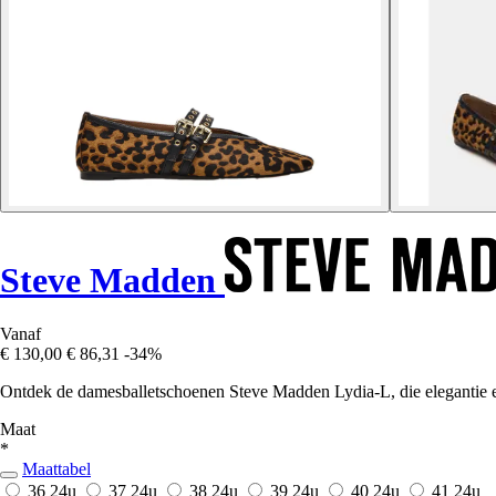
Steve Madden
Vanaf
€ 130,00
€ 86,31
-34%
Ontdek de damesballetschoenen Steve Madden Lydia-L, die elegantie e
Maat
*
Maattabel
36
24u
37
24u
38
24u
39
24u
40
24u
41
24u