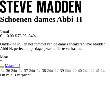
Schoenen dames Abbi-H
Vanaf
€ 110,00
€ 73,03
-34%
Ontdek de stijl en het comfort van de dames sneakers Steve Madden
Abbi-H, perfect om je dagelijkse outfits te verfraaien.
Maat
*
Maattabel
36
24u
37
24u
38
24u
39
24u
40
24u
41
24u
Dit veld is verplicht