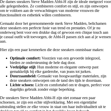
De dames sneakers Steve Madden Abbi-H zijn de ideale metgezel voor
alle gelegenheden. Ze combineren comfort en stijl, en zijn ontworpen
om te voldoen aan de verwachtingen van moderne vrouwen die
functionaliteit en esthetiek willen combineren.
Gemaakt door het gerenommeerde merk Steve Madden, belichamen
deze sneakers een perfecte fusie van trend en prestaties. Of je nu
onderweg bent voor een drukke dag of gewoon een chique touch aan
je casual outfit wilt toevoegen, de Abbi-H passen zich aan al je wensen
aan.
Hier zijn een paar kenmerken die deze sneakers onmisbaar maken:
Optimale comfort:
Voorzien van een gevoerde inlegzool,
bieden ze ondersteuning de hele dag door.
Veelzijdige stijl:
Hun moderne en elegante ontwerp past
gemakkelijk bij elke garderobe, van jeans tot jurken.
Duurzaamheid:
Gemaakt van hoogwaardige materialen, zijn
deze sneakers ontworpen om de tand des tijds te doorstaan.
Lichte schoen:
Licht en comfortabel om te dragen, perfect voor
dagelijks gebruik zonder enige beperking.
De sneakers Steve Madden Abbi-H zijn niet zomaar een paar
schoenen, ze zijn een echte stijlverklaring. Met een eigentijdse
uitstraling stellen ze elke vrouw in staat om haar individualiteit uit te