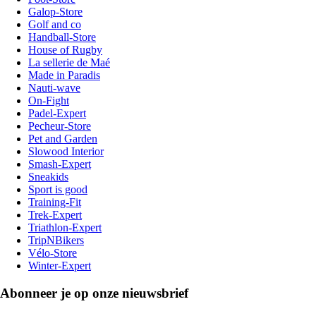
Galop-Store
Golf and co
Handball-Store
House of Rugby
La sellerie de Maé
Made in Paradis
Nauti-wave
On-Fight
Padel-Expert
Pecheur-Store
Pet and Garden
Slowood Interior
Smash-Expert
Sneakids
Sport is good
Training-Fit
Trek-Expert
Triathlon-Expert
TripNBikers
Vélo-Store
Winter-Expert
Abonneer je op onze nieuwsbrief