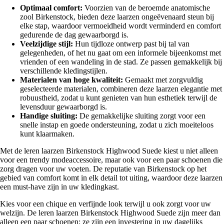
Optimaal comfort:
Voorzien van de beroemde anatomische
zool Birkenstock, bieden deze laarzen ongeëvenaard steun bij
elke stap, waardoor vermoeidheid wordt verminderd en comfort
gedurende de dag gewaarborgd is.
Veelzijdige stijl:
Hun tijdloze ontwerp past bij tal van
gelegenheden, of het nu gaat om een informele bijeenkomst met
vrienden of een wandeling in de stad. Ze passen gemakkelijk bij
verschillende kledingstijlen.
Materialen van hoge kwaliteit:
Gemaakt met zorgvuldig
geselecteerde materialen, combineren deze laarzen elegantie met
robuustheid, zodat u kunt genieten van hun esthetiek terwijl de
levensduur gewaarborgd is.
Handige sluiting:
De gemakkelijke sluiting zorgt voor een
snelle instap en goede ondersteuning, zodat u zich moeiteloos
kunt klaarmaken.
Met de leren laarzen Birkenstock Highwood Suede kiest u niet alleen
voor een trendy modeaccessoire, maar ook voor een paar schoenen die
zorg dragen voor uw voeten. De reputatie van Birkenstock op het
gebied van comfort komt in elk detail tot uiting, waardoor deze laarzen
een must-have zijn in uw kledingkast.
Kies voor een chique en verfijnde look terwijl u ook zorgt voor uw
welzijn. De leren laarzen Birkenstock Highwood Suede zijn meer dan
alleen een paar schoenen; ze zijn een investering in uw dagelijks