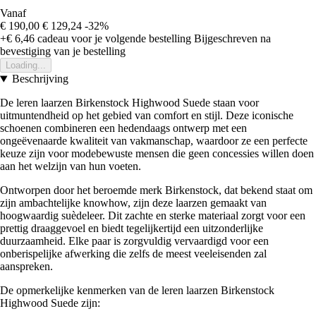
Vanaf
€ 190,00
€ 129,24
-32%
+€ 6,46
cadeau voor je volgende bestelling
Bijgeschreven na
bevestiging van je bestelling
Loading...
Beschrijving
De leren laarzen Birkenstock Highwood Suede staan voor
uitmuntendheid op het gebied van comfort en stijl. Deze iconische
schoenen combineren een hedendaags ontwerp met een
ongeëvenaarde kwaliteit van vakmanschap, waardoor ze een perfecte
keuze zijn voor modebewuste mensen die geen concessies willen doen
aan het welzijn van hun voeten.
Ontworpen door het beroemde merk Birkenstock, dat bekend staat om
zijn ambachtelijke knowhow, zijn deze laarzen gemaakt van
hoogwaardig suèdeleer. Dit zachte en sterke materiaal zorgt voor een
prettig draaggevoel en biedt tegelijkertijd een uitzonderlijke
duurzaamheid. Elke paar is zorgvuldig vervaardigd voor een
onberispelijke afwerking die zelfs de meest veeleisenden zal
aanspreken.
De opmerkelijke kenmerken van de leren laarzen Birkenstock
Highwood Suede zijn: