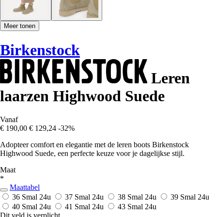
Meer tonen
Birkenstock
Leren
laarzen Highwood Suede
Vanaf
€ 190,00
€ 129,24
-32%
Adopteer comfort en elegantie met de leren boots Birkenstock
Highwood Suede, een perfecte keuze voor je dagelijkse stijl.
Maat
*
Maattabel
36 Smal
24u
37 Smal
24u
38 Smal
24u
39 Smal
24u
40 Smal
24u
41 Smal
24u
43 Smal
24u
Dit veld is verplicht