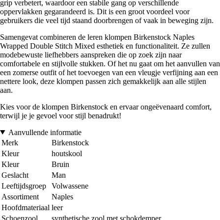
grip verbetert, waardoor een stabile gang op verschillende
oppervlakken gegarandeerd is. Dit is een groot voordeel voor
gebruikers die veel tijd staand doorbrengen of vaak in beweging zijn.
Samengevat combineren de leren klompen Birkenstock Naples
Wrapped Double Stitch Mixed esthetiek en functionaliteit. Ze zullen
modebewuste liefhebbers aanspreken die op zoek zijn naar
comfortabele en stijlvolle stukken. Of het nu gaat om het aanvullen van
een zomerse outfit of het toevoegen van een vleugje verfijning aan een
nettere look, deze klompen passen zich gemakkelijk aan alle stijlen
aan.
Kies voor de klompen Birkenstock en ervaar ongeëvenaard comfort,
terwijl je je gevoel voor stijl benadrukt!
Aanvullende informatie
Merk
Birkenstock
Kleur
houtskool
Kleur
Bruin
Geslacht
Man
Leeftijdsgroep
Volwassene
Assortiment
Naples
Hoofdmateriaal
leer
Schoenzool
synthetische zool met schokdemper