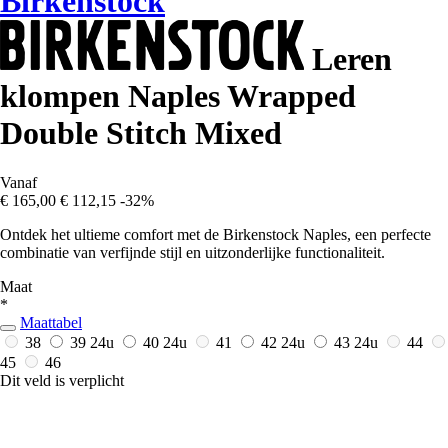
Birkenstock
Leren
klompen Naples Wrapped
Double Stitch Mixed
Vanaf
€ 165,00
€ 112,15
-32%
Ontdek het ultieme comfort met de Birkenstock Naples, een perfecte
combinatie van verfijnde stijl en uitzonderlijke functionaliteit.
Maat
*
Maattabel
38
39
24u
40
24u
41
42
24u
43
24u
44
45
46
Dit veld is verplicht