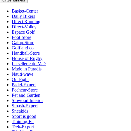
Onze winkels
Basket-Center
Daily Bikers
Direct Running
Direct-Volley
Espace Golf
Foot-Store
Galop-Store
Golf and co
Handball-Store
House of Rugby
La sellerie de Maé
Made in Paradis
Nauti-wave
On-Fight
Padel-Expert
Pecheur-Store
Pet and Garden
Slowood Interior
Smash-Expert
Sneakids
Sport is good
Training-Fit
Trek-Expert