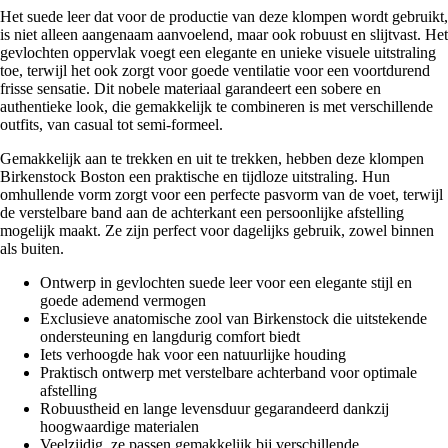
Het suede leer dat voor de productie van deze klompen wordt gebruikt,
is niet alleen aangenaam aanvoelend, maar ook robuust en slijtvast. Het
gevlochten oppervlak voegt een elegante en unieke visuele uitstraling
toe, terwijl het ook zorgt voor goede ventilatie voor een voortdurend
frisse sensatie. Dit nobele materiaal garandeert een sobere en
authentieke look, die gemakkelijk te combineren is met verschillende
outfits, van casual tot semi-formeel.
Gemakkelijk aan te trekken en uit te trekken, hebben deze klompen
Birkenstock Boston een praktische en tijdloze uitstraling. Hun
omhullende vorm zorgt voor een perfecte pasvorm van de voet, terwijl
de verstelbare band aan de achterkant een persoonlijke afstelling
mogelijk maakt. Ze zijn perfect voor dagelijks gebruik, zowel binnen
als buiten.
Ontwerp in gevlochten suede leer voor een elegante stijl en
goede ademend vermogen
Exclusieve anatomische zool van Birkenstock die uitstekende
ondersteuning en langdurig comfort biedt
Iets verhoogde hak voor een natuurlijke houding
Praktisch ontwerp met verstelbare achterband voor optimale
afstelling
Robuustheid en lange levensduur gegarandeerd dankzij
hoogwaardige materialen
Veelzijdig, ze passen gemakkelijk bij verschillende