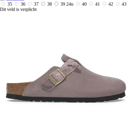
35
36
37
38
39
24u
40
41
42
43
Dit veld is verplicht