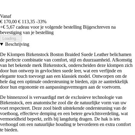
Vanaf
€ 170,00
€ 113,35
-33%
+€ 5,67
cadeau voor je volgende bestelling
Bijgeschreven na
bevestiging van je bestelling
Loading...
Beschrijving
De Klompen Birkenstock Boston Braided Suede Leather belichamen
de perfecte combinatie van comfort, stijl en duurzaamheid. Afkomstig
van het bekende merk Birkenstock, onderscheiden deze klompen zich
door hun ontwerp in gevlochten suede leer, wat een verfijnde en
elegante touch toevoegt aan een klassiek model. Ontworpen om de
hele dag een optimale ondersteuning te bieden, zijn ze aantrekkelijk
door hun ergonomie en aanpassingsvermogen aan de voetvorm.
De binnenzool is vervaardigd met de exclusieve technologie van
Birkenstock, een anatomische zool die de natuurlijke vorm van uw
voet respecteert. Deze zool biedt uitstekende ondersteuning van de
voetboog, effectieve demping en een betere gewichtsverdeling, wat
vermoeidheid beperkt, zelfs bij langdurig dragen. De hak is iets
verhoogd om een natuurlijke houding te bevorderen en extra comfort
te bieden.