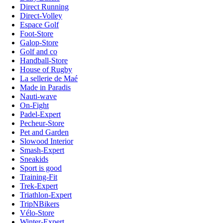
Direct Running
Direct-Volley
Espace Golf
Foot-Store
Galop-Store
Golf and co
Handball-Store
House of Rugby
La sellerie de Maé
Made in Paradis
Nauti-wave
On-Fight
Padel-Expert
Pecheur-Store
Pet and Garden
Slowood Interior
Smash-Expert
Sneakids
Sport is good
Training-Fit
Trek-Expert
Triathlon-Expert
TripNBikers
Vélo-Store
Winter-Expert