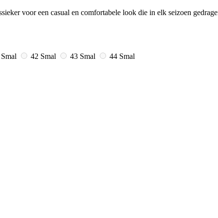
sieker voor een casual en comfortabele look die in elk seizoen gedrag
 Smal
42 Smal
43 Smal
44 Smal