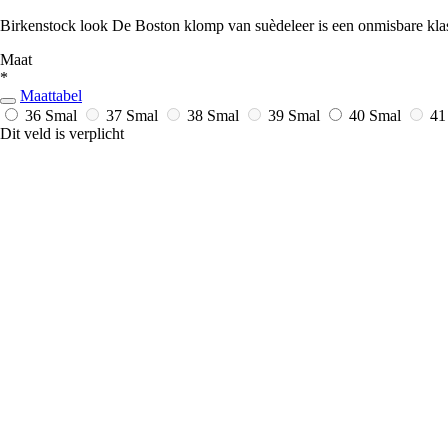
Birkenstock look De Boston klomp van suèdeleer is een onmisbare klas
Maat
*
Maattabel
36 Smal
37 Smal
38 Smal
39 Smal
40 Smal
41
Dit veld is verplicht