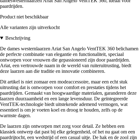
dameswesternlaarzen Ariat San Angelo VentTEK 360, ideaal voor
paardrijden.
Product niet beschikbaar
Alle varianten zijn uitverkocht
Beschrijving
De dames westernlaarzen Ariat San Angelo VentTEK 360 belichamen
de perfecte combinatie van elegantie en functionaliteit, speciaal
ontworpen voor vrouwen die gepassioneerd zijn door paardrijden.
Ariat, een vertrouwde naam in de wereld van ruiteruitrusting, biedt
deze laarzen aan die traditie en innovatie combineren.
Dit artikel is niet zomaar een modeaccessoire, maar een echt stuk
uitrusting dat is ontworpen voor comfort en prestaties tijdens het
paardrijden. Gemaakt van hoogwaardige materialen, garanderen deze
laarzen duurzaamheid en een lange levensduur. De geïntegreerde
VentTEK-technologie biedt uitstekende ademend vermogen, wat
essentieel is om je voeten koel en droog te houden, zelfs op de
warmste dagen.
De laarzen zijn ontworpen met zorg voor detail. Ze hebben een
klassiek ontwerp dat past bij elke gelegenheid, of het nu gaat om een
paardrijtocht, een wedstrijd of een casual uitje. De hak en de zool zijn