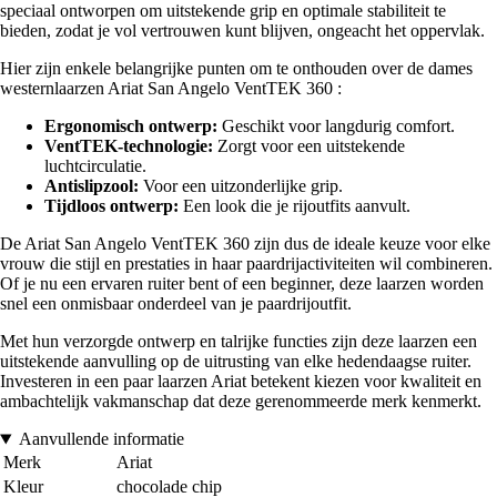
speciaal ontworpen om uitstekende grip en optimale stabiliteit te
bieden, zodat je vol vertrouwen kunt blijven, ongeacht het oppervlak.
Hier zijn enkele belangrijke punten om te onthouden over de dames
westernlaarzen Ariat San Angelo VentTEK 360 :
Ergonomisch ontwerp:
Geschikt voor langdurig comfort.
VentTEK-technologie:
Zorgt voor een uitstekende
luchtcirculatie.
Antislipzool:
Voor een uitzonderlijke grip.
Tijdloos ontwerp:
Een look die je rijoutfits aanvult.
De Ariat San Angelo VentTEK 360 zijn dus de ideale keuze voor elke
vrouw die stijl en prestaties in haar paardrijactiviteiten wil combineren.
Of je nu een ervaren ruiter bent of een beginner, deze laarzen worden
snel een onmisbaar onderdeel van je paardrijoutfit.
Met hun verzorgde ontwerp en talrijke functies zijn deze laarzen een
uitstekende aanvulling op de uitrusting van elke hedendaagse ruiter.
Investeren in een paar laarzen Ariat betekent kiezen voor kwaliteit en
ambachtelijk vakmanschap dat deze gerenommeerde merk kenmerkt.
Aanvullende informatie
Merk
Ariat
Kleur
chocolade chip