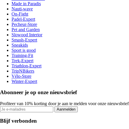
Made in Paradis
Nauti-wave
On-Fight
Padel-Expert
Pecheur-Store
Pet and Garden
Slowood Interior
Smash-Expert
Sneakids
Sport is good
Training-Fit
Trek-Expert
Triathlon-Expert
TripNBikers
Vélo-Store
Winter-Expert
Abonneer je op onze nieuwsbrief
Profiteer van 10% korting door je aan te melden voor onze nieuwsbrief
Aanmelden
Blijf verbonden