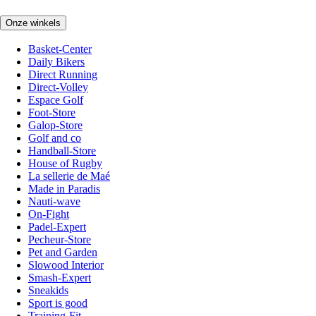
Onze winkels
Basket-Center
Daily Bikers
Direct Running
Direct-Volley
Espace Golf
Foot-Store
Galop-Store
Golf and co
Handball-Store
House of Rugby
La sellerie de Maé
Made in Paradis
Nauti-wave
On-Fight
Padel-Expert
Pecheur-Store
Pet and Garden
Slowood Interior
Smash-Expert
Sneakids
Sport is good
Training-Fit