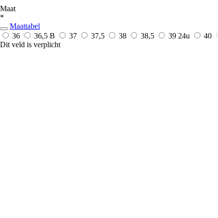
Maat
*
Maattabel
36
36,5 B
37
37,5
38
38,5
39
24u
40
Dit veld is verplicht