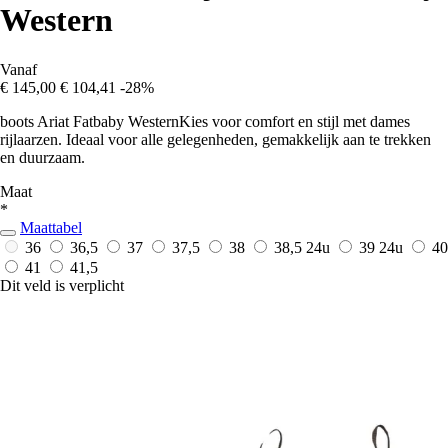
Western
Vanaf
€ 145,00
€ 104,41
-28%
boots Ariat Fatbaby WesternKies voor comfort en stijl met dames
rijlaarzen. Ideaal voor alle gelegenheden, gemakkelijk aan te trekken
en duurzaam.
Maat
*
Maattabel
36
36,5
37
37,5
38
38,5
24u
39
24u
40
41
41,5
Dit veld is verplicht