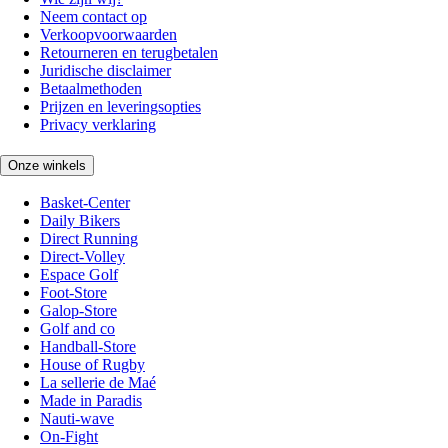
Neem contact op
Verkoopvoorwaarden
Retourneren en terugbetalen
Juridische disclaimer
Betaalmethoden
Prijzen en leveringsopties
Privacy verklaring
Onze winkels
Basket-Center
Daily Bikers
Direct Running
Direct-Volley
Espace Golf
Foot-Store
Galop-Store
Golf and co
Handball-Store
House of Rugby
La sellerie de Maé
Made in Paradis
Nauti-wave
On-Fight