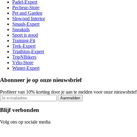
Padel-Expert
Pecheur-Store
Pet and Garden
Slowood Interior
Smash-Expert
Sneakids
Sport is good
Training-Fit
Trek-Expert
Triathlon-Expert
TripNBikers
Vélo-Store
Winter-Expert
Abonneer je op onze nieuwsbrief
Profiteer van 10% korting door je aan te melden voor onze nieuwsbrief
Aanmelden
Blijf verbonden
Volg ons op sociale media