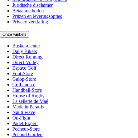
Juridische disclaimer
Betaalmethoden
Prijzen en leveringsopties
Privacy verklaring
Onze winkels
Basket-Center
Daily Bikers
Direct Running
Direct-Volley
Espace Golf
Foot-Store
Galop-Store
Golf and co
Handball-Store
House of Rugby
La sellerie de Maé
Made in Paradis
Nauti-wave
On-Fight
Padel-Expert
Pecheur-Store
Pet and Garden