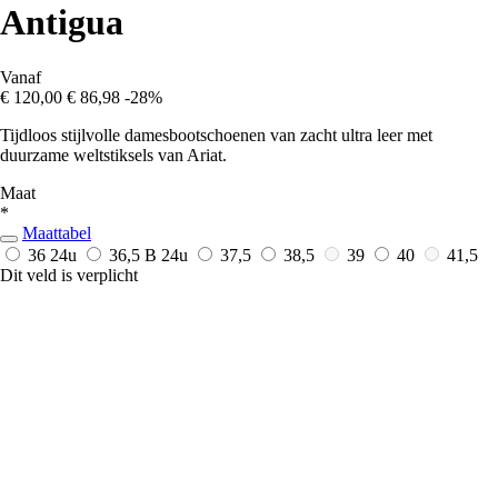
Antigua
Vanaf
€ 120,00
€ 86,98
-28%
Tijdloos stijlvolle damesbootschoenen van zacht ultra leer met
duurzame weltstiksels van Ariat.
Maat
*
Maattabel
36
24u
36,5 B
24u
37,5
38,5
39
40
41,5
Dit veld is verplicht