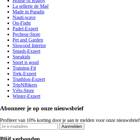
House of Rugby
La sellerie de Maé
Made in Paradis
Nauti-wave
On-Fight
Padel-Expert
Pecheur-Store
Pet and Garden
Slowood Interior
Smash-Expert
Sneakids
Sport is good
Training-Fit
Trek-Expert
Triathlon-Expert
TripNBikers
Vélo-Store
Winter-Expert
Abonneer je op onze nieuwsbrief
Profiteer van 10% korting door je aan te melden voor onze nieuwsbrief
Aanmelden
Blijf verbonden