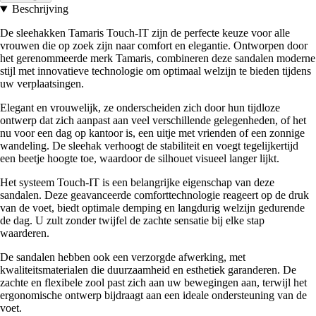
Beschrijving
De sleehakken Tamaris Touch-IT zijn de perfecte keuze voor alle
vrouwen die op zoek zijn naar comfort en elegantie. Ontworpen door
het gerenommeerde merk Tamaris, combineren deze sandalen moderne
stijl met innovatieve technologie om optimaal welzijn te bieden tijdens
uw verplaatsingen.
Elegant en vrouwelijk, ze onderscheiden zich door hun tijdloze
ontwerp dat zich aanpast aan veel verschillende gelegenheden, of het
nu voor een dag op kantoor is, een uitje met vrienden of een zonnige
wandeling. De sleehak verhoogt de stabiliteit en voegt tegelijkertijd
een beetje hoogte toe, waardoor de silhouet visueel langer lijkt.
Het systeem Touch-IT is een belangrijke eigenschap van deze
sandalen. Deze geavanceerde comforttechnologie reageert op de druk
van de voet, biedt optimale demping en langdurig welzijn gedurende
de dag. U zult zonder twijfel de zachte sensatie bij elke stap
waarderen.
De sandalen hebben ook een verzorgde afwerking, met
kwaliteitsmaterialen die duurzaamheid en esthetiek garanderen. De
zachte en flexibele zool past zich aan uw bewegingen aan, terwijl het
ergonomische ontwerp bijdraagt aan een ideale ondersteuning van de
voet.