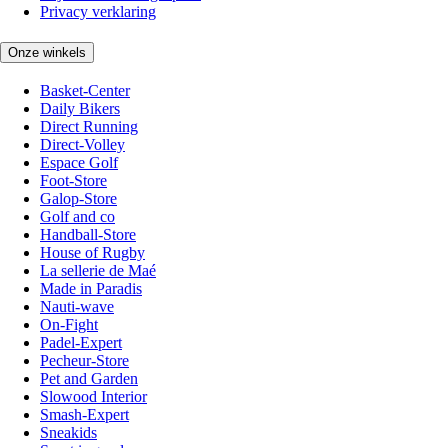
Privacy verklaring
Onze winkels
Basket-Center
Daily Bikers
Direct Running
Direct-Volley
Espace Golf
Foot-Store
Galop-Store
Golf and co
Handball-Store
House of Rugby
La sellerie de Maé
Made in Paradis
Nauti-wave
On-Fight
Padel-Expert
Pecheur-Store
Pet and Garden
Slowood Interior
Smash-Expert
Sneakids