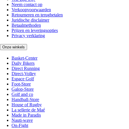
Neem contact op
Verkoopvoorwaarden
Retourneren en terugbetalen
Juridische disclaimer
Betaalmethoden
Prijzen en leveringsopties
Privacy verklaring
Onze winkels
Basket-Center
Daily Bikers
Direct Running
Direct-Volley
Espace Golf
Foot-Store
Galop-Store
Golf and co
Handball-Store
House of Rugby
La sellerie de Maé
Made in Paradis
Nauti-wave
On-Fight