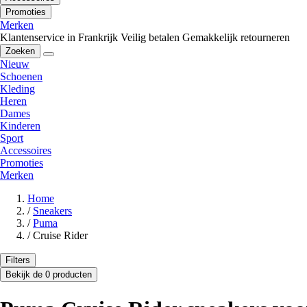
Promoties
Merken
Klantenservice in Frankrijk
Veilig betalen
Gemakkelijk retourneren
Zoeken
Nieuw
Schoenen
Kleding
Heren
Dames
Kinderen
Sport
Accessoires
Promoties
Merken
Home
/
Sneakers
/
Puma
/
Cruise Rider
Filters
Bekijk de 0 producten