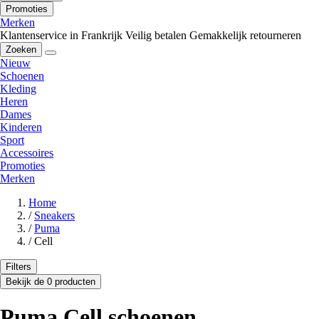
Promoties
Merken
Klantenservice in Frankrijk
Veilig betalen
Gemakkelijk retourneren
Zoeken
Nieuw
Schoenen
Kleding
Heren
Dames
Kinderen
Sport
Accessoires
Promoties
Merken
Home
/
Sneakers
/
Puma
/
Cell
Filters
Bekijk de 0 producten
Puma Cell schoenen