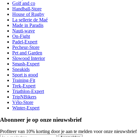
Golf and co
Handball-Store
House of Rugby
La sellerie de Maé
Made in Paradis
Nauti-wave
On-Fight
Padel-Expert
Pecheur-Store
Pet and Garden
Slowood Interior
Smash-Expert
Sneakids
Sport is good
Training-Fit
Trek-Expert
Triathlon-Expert
TripNBikers
Vélo-Store
Winter-Expert
Abonneer je op onze nieuwsbrief
Profiteer van 10% korting door je aan te melden voor onze nieuwsbrief