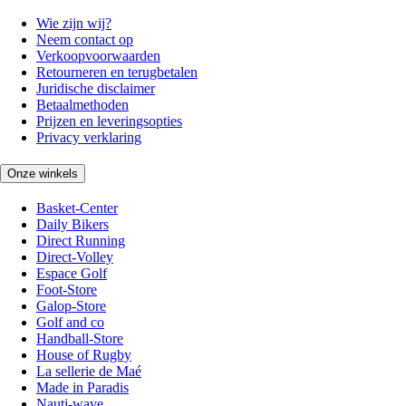
Wie zijn wij?
Neem contact op
Verkoopvoorwaarden
Retourneren en terugbetalen
Juridische disclaimer
Betaalmethoden
Prijzen en leveringsopties
Privacy verklaring
Onze winkels
Basket-Center
Daily Bikers
Direct Running
Direct-Volley
Espace Golf
Foot-Store
Galop-Store
Golf and co
Handball-Store
House of Rugby
La sellerie de Maé
Made in Paradis
Nauti-wave