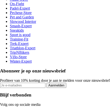
On-Fight
Padel-Expert
Pecheur-Store
Pet and Garden
Slowood Interior
Smash-Expert
Sneakids
Sport is good
Training-Fit
Trek-Expert
Triathlon-Expert
TripNBikers
Vélo-Store
Winter-Expert
Abonneer je op onze nieuwsbrief
Profiteer van 10% korting door je aan te melden voor onze nieuwsbrief
Aanmelden
Blijf verbonden
Volg ons op sociale media