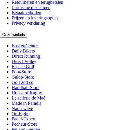
Retourneren en terugbetalen
Juridische disclaimer
Betaalmethoden
Prijzen en leveringsopties
Privacy verklaring
Onze winkels
Basket-Center
Daily Bikers
Direct Running
Direct-Volley
Espace Golf
Foot-Store
Galop-Store
Golf and co
Handball-Store
House of Rugby
La sellerie de Maé
Made in Paradis
Nauti-wave
On-Fight
Padel-Expert
Pecheur-Store
Pet and Garden