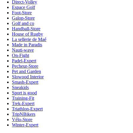
Direct-Volley
Espace Golf
Foot-Store
Galop-Store
Golf and co
Handball-Store
House of Rugby
La sellerie de Maé
Made in Paradis
Nauti-wave
On-Fight
Padel-Expert
Pecheur-Store
Pet and Garden
Slowood Interior
Smash-Expert
Sneakids
Sport is good
Training-Fit
Trek-Expert
Triathlon-Expert
TripNBikers
Vélo-Store
Winter-Expert