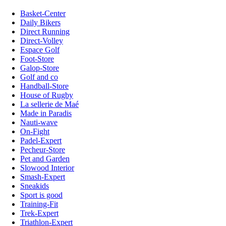
Basket-Center
Daily Bikers
Direct Running
Direct-Volley
Espace Golf
Foot-Store
Galop-Store
Golf and co
Handball-Store
House of Rugby
La sellerie de Maé
Made in Paradis
Nauti-wave
On-Fight
Padel-Expert
Pecheur-Store
Pet and Garden
Slowood Interior
Smash-Expert
Sneakids
Sport is good
Training-Fit
Trek-Expert
Triathlon-Expert