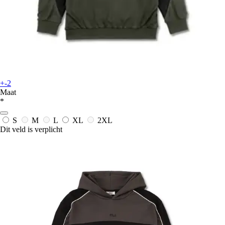
+-2
Maat
*
S
M
L
XL
2XL
Dit veld is verplicht