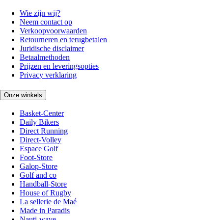
Wie zijn wij?
Neem contact op
Verkoopvoorwaarden
Retourneren en terugbetalen
Juridische disclaimer
Betaalmethoden
Prijzen en leveringsopties
Privacy verklaring
Onze winkels
Basket-Center
Daily Bikers
Direct Running
Direct-Volley
Espace Golf
Foot-Store
Galop-Store
Golf and co
Handball-Store
House of Rugby
La sellerie de Maé
Made in Paradis
Nauti-wave