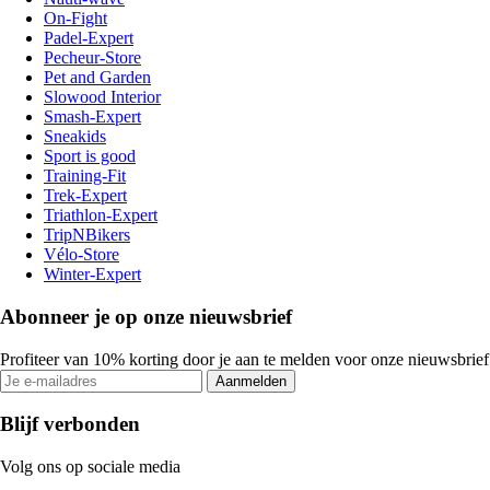
On-Fight
Padel-Expert
Pecheur-Store
Pet and Garden
Slowood Interior
Smash-Expert
Sneakids
Sport is good
Training-Fit
Trek-Expert
Triathlon-Expert
TripNBikers
Vélo-Store
Winter-Expert
Abonneer je op onze nieuwsbrief
Profiteer van 10% korting door je aan te melden voor onze nieuwsbrief
Aanmelden
Blijf verbonden
Volg ons op sociale media