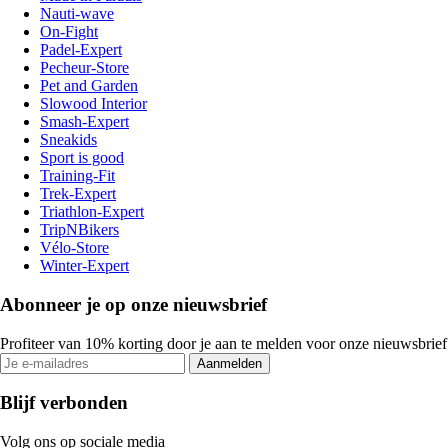
Nauti-wave
On-Fight
Padel-Expert
Pecheur-Store
Pet and Garden
Slowood Interior
Smash-Expert
Sneakids
Sport is good
Training-Fit
Trek-Expert
Triathlon-Expert
TripNBikers
Vélo-Store
Winter-Expert
Abonneer je op onze nieuwsbrief
Profiteer van 10% korting door je aan te melden voor onze nieuwsbrief
Aanmelden
Blijf verbonden
Volg ons op sociale media