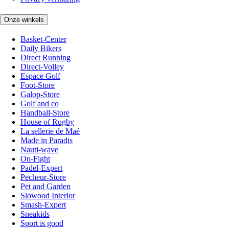
Onze winkels
Basket-Center
Daily Bikers
Direct Running
Direct-Volley
Espace Golf
Foot-Store
Galop-Store
Golf and co
Handball-Store
House of Rugby
La sellerie de Maé
Made in Paradis
Nauti-wave
On-Fight
Padel-Expert
Pecheur-Store
Pet and Garden
Slowood Interior
Smash-Expert
Sneakids
Sport is good