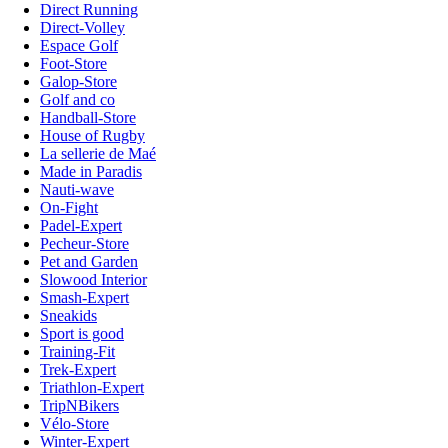
Direct Running
Direct-Volley
Espace Golf
Foot-Store
Galop-Store
Golf and co
Handball-Store
House of Rugby
La sellerie de Maé
Made in Paradis
Nauti-wave
On-Fight
Padel-Expert
Pecheur-Store
Pet and Garden
Slowood Interior
Smash-Expert
Sneakids
Sport is good
Training-Fit
Trek-Expert
Triathlon-Expert
TripNBikers
Vélo-Store
Winter-Expert