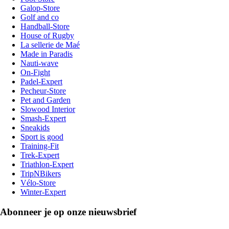
Galop-Store
Golf and co
Handball-Store
House of Rugby
La sellerie de Maé
Made in Paradis
Nauti-wave
On-Fight
Padel-Expert
Pecheur-Store
Pet and Garden
Slowood Interior
Smash-Expert
Sneakids
Sport is good
Training-Fit
Trek-Expert
Triathlon-Expert
TripNBikers
Vélo-Store
Winter-Expert
Abonneer je op onze nieuwsbrief