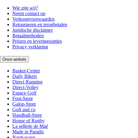
Wie zijn wij?
Neem contact op
Verkoopvoorwaarden
Retourneren en terugbetalen
Juridische disclaimer
Betaalmethoden
Prijzen en leveringsopties
Privacy verklaring
Onze winkels
Basket-Center
Daily Bikers
Direct Running
Direct-Volley
Espace Golf
Foot-Store
Galop-Store
Golf and co
Handball-Store
House of Rugby
La sellerie de Maé
Made in Paradis
Nauti-wave