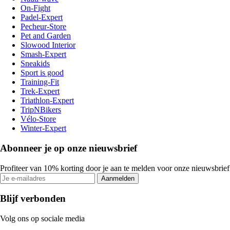
On-Fight
Padel-Expert
Pecheur-Store
Pet and Garden
Slowood Interior
Smash-Expert
Sneakids
Sport is good
Training-Fit
Trek-Expert
Triathlon-Expert
TripNBikers
Vélo-Store
Winter-Expert
Abonneer je op onze nieuwsbrief
Profiteer van 10% korting door je aan te melden voor onze nieuwsbrief
Aanmelden
Blijf verbonden
Volg ons op sociale media