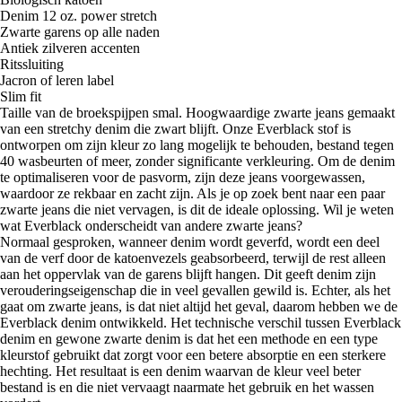
Denim 12 oz. power stretch
Zwarte garens op alle naden
Antiek zilveren accenten
Ritssluiting
Jacron of leren label
Slim fit
Taille van de broekspijpen smal. Hoogwaardige zwarte jeans gemaakt
van een stretchy denim die zwart blijft. Onze Everblack stof is
ontworpen om zijn kleur zo lang mogelijk te behouden, bestand tegen
40 wasbeurten of meer, zonder significante verkleuring. Om de denim
te optimaliseren voor de pasvorm, zijn deze jeans voorgewassen,
waardoor ze rekbaar en zacht zijn. Als je op zoek bent naar een paar
zwarte jeans die niet vervagen, is dit de ideale oplossing. Wil je weten
wat Everblack onderscheidt van andere zwarte jeans?
Normaal gesproken, wanneer denim wordt geverfd, wordt een deel
van de verf door de katoenvezels geabsorbeerd, terwijl de rest alleen
aan het oppervlak van de garens blijft hangen. Dit geeft denim zijn
verouderingseigenschap die in veel gevallen gewild is. Echter, als het
gaat om zwarte jeans, is dat niet altijd het geval, daarom hebben we de
Everblack denim ontwikkeld. Het technische verschil tussen Everblack
denim en gewone zwarte denim is dat het een methode en een type
kleurstof gebruikt dat zorgt voor een betere absorptie en een sterkere
hechting. Het resultaat is een denim waarvan de kleur veel beter
bestand is en die niet vervaagt naarmate het gebruik en het wassen