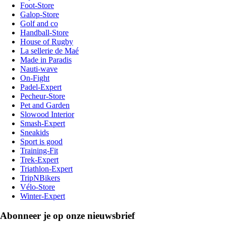
Foot-Store
Galop-Store
Golf and co
Handball-Store
House of Rugby
La sellerie de Maé
Made in Paradis
Nauti-wave
On-Fight
Padel-Expert
Pecheur-Store
Pet and Garden
Slowood Interior
Smash-Expert
Sneakids
Sport is good
Training-Fit
Trek-Expert
Triathlon-Expert
TripNBikers
Vélo-Store
Winter-Expert
Abonneer je op onze nieuwsbrief