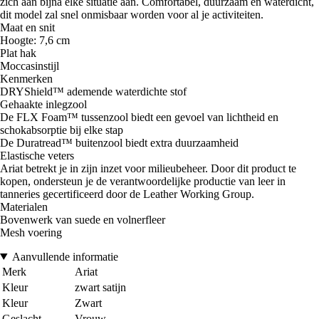
zich aan bijna elke situatie aan. Comfortabel, duurzaam en waterdicht,
dit model zal snel onmisbaar worden voor al je activiteiten.
Maat en snit
Hoogte: 7,6 cm
Plat hak
Moccasinstijl
Kenmerken
DRYShield™ ademende waterdichte stof
Gehaakte inlegzool
De FLX Foam™ tussenzool biedt een gevoel van lichtheid en
schokabsorptie bij elke stap
De Duratread™ buitenzool biedt extra duurzaamheid
Elastische veters
Ariat betrekt je in zijn inzet voor milieubeheer. Door dit product te
kopen, ondersteun je de verantwoordelijke productie van leer in
tanneries gecertificeerd door de Leather Working Group.
Materialen
Bovenwerk van suede en volnerfleer
Mesh voering
Aanvullende informatie
Merk
Ariat
Kleur
zwart satijn
Kleur
Zwart
Geslacht
Vrouw