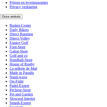
Prijzen en leveringsopties
Privacy verklaring
Onze winkels
Basket-Center
Daily Bikers
Direct Running
Direct-Volley
Espace Golf
Foot-Store
Galop-Store
Golf and co
Handball-Store
House of Rugby
La sellerie de Maé
Made in Paradis
Nauti-wave
On-Fight
Padel-Expert
Pecheur-Store
Pet and Garden
Slowood Interior
Smash-Expert