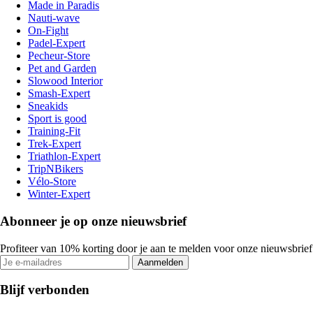
Made in Paradis
Nauti-wave
On-Fight
Padel-Expert
Pecheur-Store
Pet and Garden
Slowood Interior
Smash-Expert
Sneakids
Sport is good
Training-Fit
Trek-Expert
Triathlon-Expert
TripNBikers
Vélo-Store
Winter-Expert
Abonneer je op onze nieuwsbrief
Profiteer van 10% korting door je aan te melden voor onze nieuwsbrief
Aanmelden
Blijf verbonden