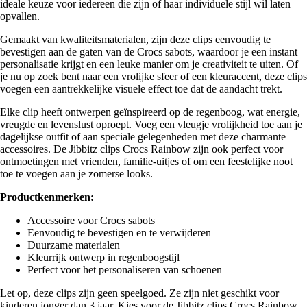
ideale keuze voor iedereen die zijn of haar individuele stijl wil laten
opvallen.
Gemaakt van kwaliteitsmaterialen, zijn deze clips eenvoudig te
bevestigen aan de gaten van de Crocs sabots, waardoor je een instant
personalisatie krijgt en een leuke manier om je creativiteit te uiten. Of
je nu op zoek bent naar een vrolijke sfeer of een kleuraccent, deze clips
voegen een aantrekkelijke visuele effect toe dat de aandacht trekt.
Elke clip heeft ontwerpen geïnspireerd op de regenboog, wat energie,
vreugde en levenslust oproept. Voeg een vleugje vrolijkheid toe aan je
dagelijkse outfit of aan speciale gelegenheden met deze charmante
accessoires. De Jibbitz clips Crocs Rainbow zijn ook perfect voor
ontmoetingen met vrienden, familie-uitjes of om een feestelijke noot
toe te voegen aan je zomerse looks.
Productkenmerken:
Accessoire voor Crocs sabots
Eenvoudig te bevestigen en te verwijderen
Duurzame materialen
Kleurrijk ontwerp in regenboogstijl
Perfect voor het personaliseren van schoenen
Let op, deze clips zijn geen speelgoed. Ze zijn niet geschikt voor
kinderen jonger dan 3 jaar. Kies voor de Jibbitz clips Crocs Rainbow