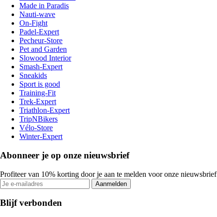
Made in Paradis
Nauti-wave
On-Fight
Padel-Expert
Pecheur-Store
Pet and Garden
Slowood Interior
Smash-Expert
Sneakids
Sport is good
Training-Fit
Trek-Expert
Triathlon-Expert
TripNBikers
Vélo-Store
Winter-Expert
Abonneer je op onze nieuwsbrief
Profiteer van 10% korting door je aan te melden voor onze nieuwsbrief
Aanmelden
Blijf verbonden